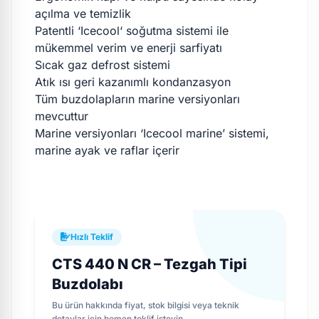
açılma ve temizlik
Patentli ‘Icecool‘ soğutma sistemi ile
mükemmel verim ve enerji sarfiyatı
Sıcak gaz defrost sistemi
Atık ısı geri kazanımlı kondanzasyon
Tüm buzdolapların marine versiyonları
mevcuttur
Marine versiyonları ‘Icecool marine’ sistemi,
marine ayak ve raflar içerir
Hızlı Teklif
CTS 440 N CR – Tezgah Tipi
Buzdolabı
Bu ürün hakkında fiyat, stok bilgisi veya teknik
detaylar için hemen teklif isteyin.