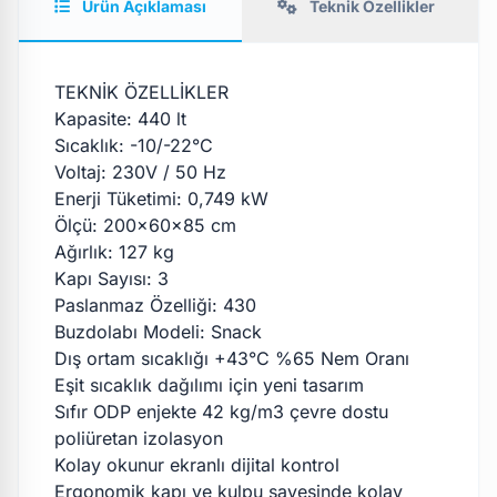
Ürün Açıklaması
Teknik Özellikler
TEKNİK ÖZELLİKLER
Kapasite: 440 lt
Sıcaklık: -10/-22°C
Voltaj: 230V / 50 Hz
Enerji Tüketimi: 0,749 kW
Ölçü: 200x60x85 cm
Ağırlık: 127 kg
Kapı Sayısı: 3
Paslanmaz Özelliği: 430
Buzdolabı Modeli: Snack
Dış ortam sıcaklığı +43°C %65 Nem Oranı
Eşit sıcaklık dağılımı için yeni tasarım
Sıfır ODP enjekte 42 kg/m3 çevre dostu
poliüretan izolasyon
Kolay okunur ekranlı dijital kontrol
Ergonomik kapı ve kulpu sayesinde kolay