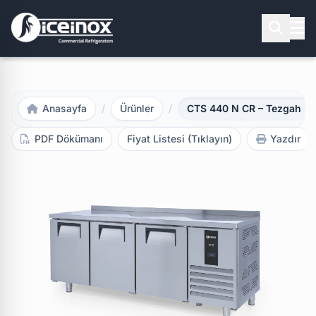
Aramak için Enter'a basınız
Anasayfa
/
Ürünler
/
CTS 440 N CR – Tezgah Ti
PDF Dökümanı
Fiyat Listesi (Tıklayın)
Yazdır