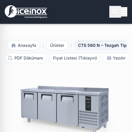
Aramak için Enter'a basınız
Anasayfa
/
Ürünler
/
CTS 560 N – Tezgah Tipi 
PDF Dökümanı
Fiyat Listesi (Tıklayın)
Yazdır