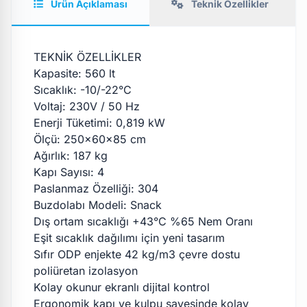
Ürün Açıklaması
Teknik Özellikler
TEKNİK ÖZELLİKLER
Kapasite: 560 lt
Sıcaklık: -10/-22°C
Voltaj: 230V / 50 Hz
Enerji Tüketimi: 0,819 kW
Ölçü: 250x60x85 cm
Ağırlık: 187 kg
Kapı Sayısı: 4
Paslanmaz Özelliği: 304
Buzdolabı Modeli: Snack
Dış ortam sıcaklığı +43°C %65 Nem Oranı
Eşit sıcaklık dağılımı için yeni tasarım
Sıfır ODP enjekte 42 kg/m3 çevre dostu
poliüretan izolasyon
Kolay okunur ekranlı dijital kontrol
Ergonomik kapı ve kulpu sayesinde kolay