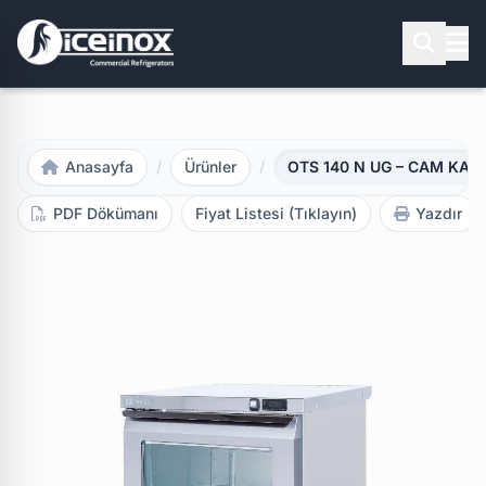
Aramak için Enter'a basınız
Anasayfa
/
Ürünler
/
OTS 140 N UG – CAM KAPILI
PDF Dökümanı
Fiyat Listesi (Tıklayın)
Yazdır