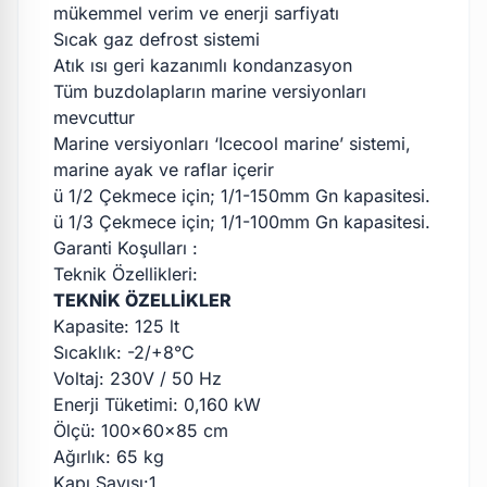
mükemmel verim ve enerji sarfiyatı
Sıcak gaz defrost sistemi
Atık ısı geri kazanımlı kondanzasyon
Tüm buzdolapların marine versiyonları
mevcuttur
Marine versiyonları ‘Icecool marine’ sistemi,
marine ayak ve raflar içerir
ü 1/2 Çekmece için; 1/1-150mm Gn kapasitesi.
ü 1/3 Çekmece için; 1/1-100mm Gn kapasitesi.
Garanti Koşulları :
Teknik Özellikleri:
TEKNİK ÖZELLİKLER
Kapasite: 125 lt
Sıcaklık: -2/+8°C
Voltaj: 230V / 50 Hz
Enerji Tüketimi: 0,160 kW
Ölçü: 100x60x85 cm
Ağırlık: 65 kg
Kapı Sayısı:1