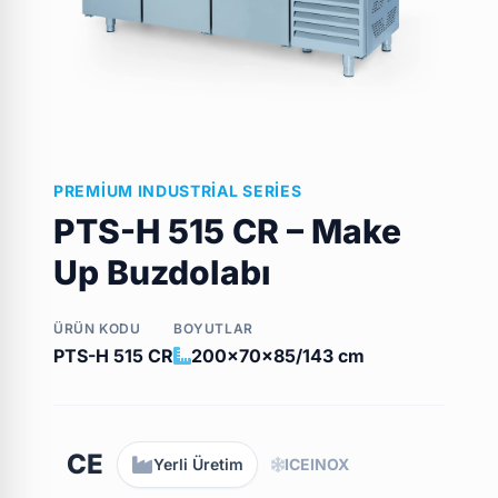
PREMIUM INDUSTRIAL SERIES
PTS-H 515 CR – Make
Up Buzdolabı
ÜRÜN KODU
BOYUTLAR
PTS-H 515 CR
200x70x85/143 cm
CE
Yerli Üretim
ICEINOX