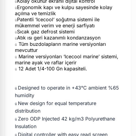
Kolay okunur ekranlı dijital kontrol
ü
Ergonomik kapı ve kulpu sayesinde kolay
ü
açılma ve temizlik
Patentli ‘Icecool‘ soğutma sistemi ile
ü
mükemmel verim ve enerji sarfiyatı
Sıcak gaz defrost sistemi
ü
Atık ısı geri kazanımlı kondanzasyon
ü
Tüm buzdolapların marine versiyonları
ü
mevcuttur
Marine versiyonları ‘Icecool marine’ sistemi,
ü
marine ayak ve raflar içerir
12 Adet 1/4-100 Gn kapasiteli.
ü
Designed to operate in +43°C ambient %65
ü
humidity
New design for equal temperature
ü
distribution
Zero ODP Injected 42 kg/m3 Polyurethane
ü
Insulation
Digital controller with easy read screen
ü