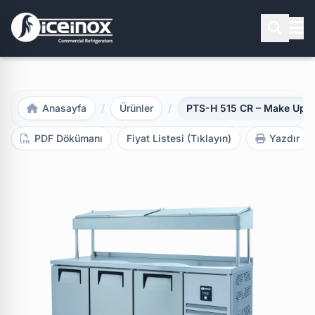
Aramak için Enter'a basınız
Anasayfa
/
Ürünler
/
PTS-H 515 CR – Make Up B
PDF Dökümanı
Fiyat Listesi (Tıklayın)
Yazdır