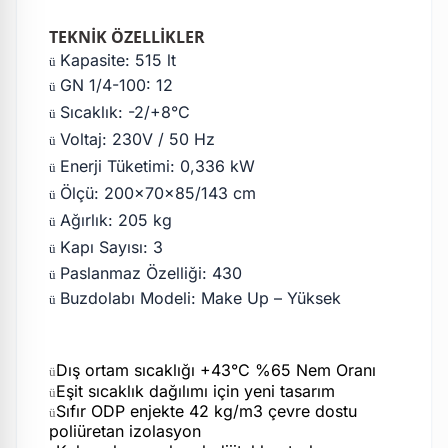
TEKNİK ÖZELLİKLER
Kapasite: 515 lt
ü
GN 1/4-100: 12
ü
Sıcaklık: -2/+8°C
ü
Voltaj: 230V / 50 Hz
ü
Enerji Tüketimi: 0,336 kW
ü
Ölçü: 200x70x85/143 cm
ü
Ağırlık: 205 kg
ü
Kapı Sayısı: 3
ü
Paslanmaz Özelliği: 430
ü
Buzdolabı Modeli: Make Up – Yüksek
ü
Dış ortam sıcaklığı +43°C %65 Nem Oranı
ü
Eşit sıcaklık dağılımı için yeni tasarım
ü
Sıfır ODP enjekte 42 kg/m3 çevre dostu
ü
poliüretan izolasyon