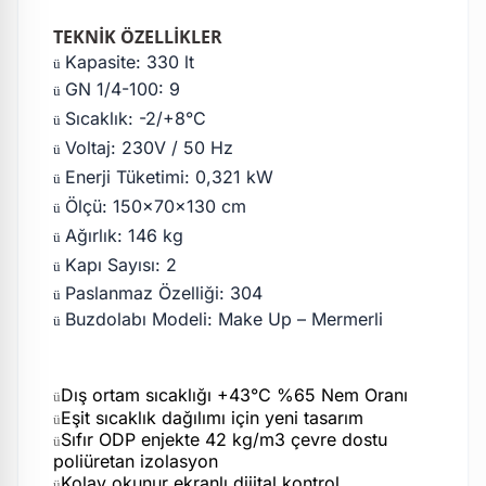
TEKNİK ÖZELLİKLER
Kapasite: 330 lt
ü
GN 1/4-100: 9
ü
Sıcaklık: -2/+8°C
ü
Voltaj: 230V / 50 Hz
ü
Enerji Tüketimi: 0,321 kW
ü
Ölçü: 150x70x130 cm
ü
Ağırlık: 146 kg
ü
Kapı Sayısı: 2
ü
Paslanmaz Özelliği: 304
ü
Buzdolabı Modeli: Make Up – Mermerli
ü
Dış ortam sıcaklığı +43°C %65 Nem Oranı
ü
Eşit sıcaklık dağılımı için yeni tasarım
ü
Sıfır ODP enjekte 42 kg/m3 çevre dostu
ü
poliüretan izolasyon
Kolay okunur ekranlı dijital kontrol
ü