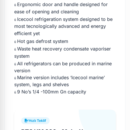
Ergonomic door and handle designed for
ü
ease of opening and cleaning
Icecool refrigeration system designed to be
ü
most tecnologically advanced and energy
efficient yet
Hot gas defrost system
ü
Waste heat recovery condensate vaporiser
ü
system
All refrigerators can be produced in marine
ü
version
Marine version includes ‘Icecool marine’
ü
system, legs and shelves
9 No’s 1/4 -100mm Gn capacity
ü
Hızlı Teklif