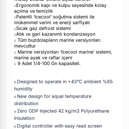
Ergonomik kapı ve kulpu sayesinde kolay
ü
açılma ve temizlik
Patentli ‘Icecool‘ soğutma sistemi ile
ü
mükemmel verim ve enerji sarfiyatı
Sıcak gaz defrost sistemi
ü
Atık ısı geri kazanımlı kondanzasyon
ü
Tüm buzdolapların marine versiyonları
ü
mevcuttur
Marine versiyonları ‘Icecool marine’ sistemi,
ü
marine ayak ve raflar içerir
9 Adet 1/4-100 Gn kapasiteli.
ü
Designed to operate in +43°C ambient %65
ü
humidity
New design for equal temperature
ü
distribution
Zero ODP Injected 42 kg/m3 Polyurethane
ü
Insulation
Digital controller with easy read screen
ü