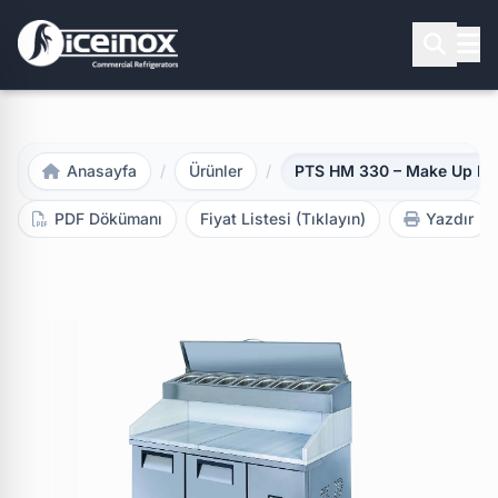
Aramak için Enter'a basınız
Anasayfa
/
Ürünler
/
PTS HM 330 – Make Up Bu
PDF Dökümanı
Fiyat Listesi (Tıklayın)
Yazdır