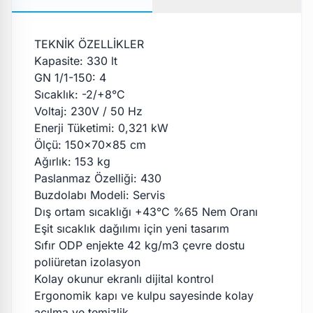
TEKNİK ÖZELLİKLER
Kapasite: 330 lt
GN 1/1-150: 4
Sıcaklık: -2/+8°C
Voltaj: 230V / 50 Hz
Enerji Tüketimi: 0,321 kW
Ölçü: 150x70x85 cm
Ağırlık: 153 kg
Paslanmaz Özelliği: 430
Buzdolabı Modeli: Servis
Dış ortam sıcaklığı +43°C %65 Nem Oranı
Eşit sıcaklık dağılımı için yeni tasarım
Sıfır ODP enjekte 42 kg/m3 çevre dostu
poliüretan izolasyon
Kolay okunur ekranlı dijital kontrol
Ergonomik kapı ve kulpu sayesinde kolay
açılma ve temizlik