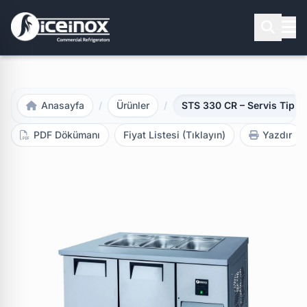
Aramak için Enter'a basınız
Anasayfa
/
Ürünler
/
STS 330 CR – Servis Tip B
PDF Dökümanı
Fiyat Listesi (Tıklayın)
Yazdır