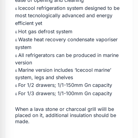
ease of opening and cleaning
Icecool refrigeration system designed to be
ü
most tecnologically advanced and energy
efficient yet
Hot gas defrost system
ü
Waste heat recovery condensate vaporiser
ü
system
All refrigerators can be produced in marine
ü
version
Marine version includes ‘Icecool marine’
ü
system, legs and shelves
For 1/2 drawers; 1/1-150mm Gn capacity
ü
For 1/3 drawers; 1/1-100mm Gn capacity
ü
When a lava stone or charcoal grill wiill be
placed on it, additional insulation should be
made.