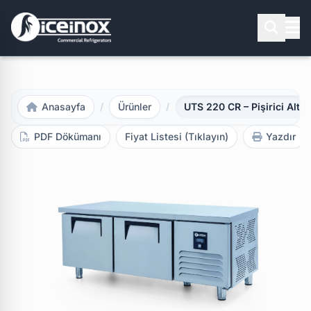
Aramak için Enter'a basınız
Anasayfa
/
Ürünler
/
UTS 220 CR – Pişirici Altı 
PDF Dökümanı
Fiyat Listesi (Tıklayın)
Yazdır