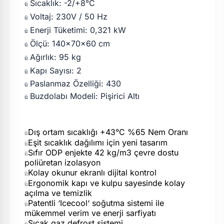
Sıcaklık: -2/+8°C
ü
Voltaj: 230V / 50 Hz
ü
Enerji Tüketimi: 0,321 kW
ü
Ölçü: 140x70x60 cm
ü
Ağırlık: 95 kg
ü
Kapı Sayısı: 2
ü
Paslanmaz Özelliği: 430
ü
Buzdolabı Modeli: Pişirici Altı
ü
Dış ortam sıcaklığı +43°C %65 Nem Oranı
ü
Eşit sıcaklık dağılımı için yeni tasarım
ü
Sıfır ODP enjekte 42 kg/m3 çevre dostu
ü
poliüretan izolasyon
Kolay okunur ekranlı dijital kontrol
ü
Ergonomik kapı ve kulpu sayesinde kolay
ü
açılma ve temizlik
Patentli ‘Icecool‘ soğutma sistemi ile
ü
mükemmel verim ve enerji sarfiyatı
Sıcak gaz defrost sistemi
ü