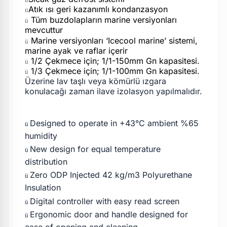
Atık ısı geri kazanımlı kondanzasyon
ü
Tüm buzdolapların marine versiyonları
ü
mevcuttur
Marine versiyonları ‘Icecool marine’ sistemi,
ü
marine ayak ve raflar içerir
1/2 Çekmece için; 1/1-150mm Gn kapasitesi.
ü
1/3 Çekmece için; 1/1-100mm Gn kapasitesi.
ü
Üzerine lav taşlı veya kömürlü ızgara
konulacağı zaman ilave izolasyon yapılmalıdır.
Designed to operate in +43°C ambient %65
ü
humidity
New design for equal temperature
ü
distribution
Zero ODP Injected 42 kg/m3 Polyurethane
ü
Insulation
Digital controller with easy read screen
ü
Ergonomic door and handle designed for
ü