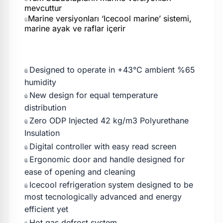
mevcuttur
Marine versiyonları ‘Icecool marine’ sistemi,
ü
marine ayak ve raflar içerir
Designed to operate in +43°C ambient %65
ü
humidity
New design for equal temperature
ü
distribution
Zero ODP Injected 42 kg/m3 Polyurethane
ü
Insulation
Digital controller with easy read screen
ü
Ergonomic door and handle designed for
ü
ease of opening and cleaning
Icecool refrigeration system designed to be
ü
most tecnologically advanced and energy
efficient yet
Hot gas defrost system