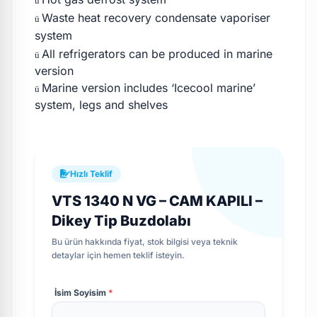
ü
Waste heat recovery condensate vaporiser
ü
system
All refrigerators can be produced in marine
ü
version
Marine version includes ‘Icecool marine’
ü
system, legs and shelves
Hızlı Teklif
VTS 1340 N VG – CAM KAPILI –
Dikey Tip Buzdolabı
Bu ürün hakkında fiyat, stok bilgisi veya teknik
detaylar için hemen teklif isteyin.
İsim Soyisim
*