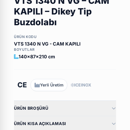
VTS 1340 N VG – CAM
KAPILI – Dikey Tip
Buzdolabı
ÜRÜN KODU
VTS 1340 N VG - CAM KAPILI
BOYUTLAR
140x87x210 cm
CE
Yerli Üretim
ICEINOX
ÜRÜN BROŞÜRÜ
ÜRÜN KISA AÇIKLAMASI