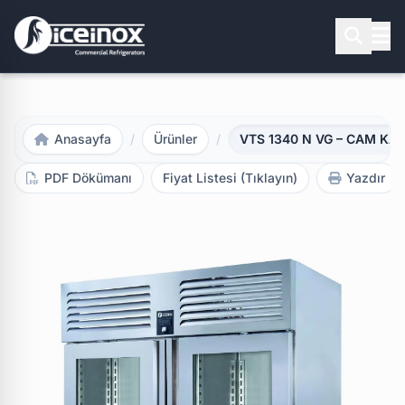
Aramak için Enter'a basınız
Anasayfa
/
Ürünler
/
VTS 1340 N VG – CAM KAPI
PDF Dökümanı
Fiyat Listesi (Tıklayın)
Yazdır