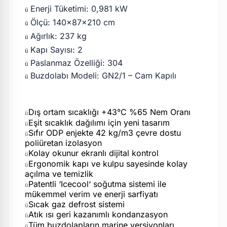
Enerji Tüketimi: 0,981 kW
ü
Ölçü: 140x87x210 cm
ü
Ağırlık: 237 kg
ü
Kapı Sayısı: 2
ü
Paslanmaz Özelliği: 304
ü
Buzdolabı Modeli: GN2/1 – Cam Kapılı
ü
Dış ortam sıcaklığı +43°C %65 Nem Oranı
ü
Eşit sıcaklık dağılımı için yeni tasarım
ü
Sıfır ODP enjekte 42 kg/m3 çevre dostu
ü
poliüretan izolasyon
Kolay okunur ekranlı dijital kontrol
ü
Ergonomik kapı ve kulpu sayesinde kolay
ü
açılma ve temizlik
Patentli ‘Icecool‘ soğutma sistemi ile
ü
mükemmel verim ve enerji sarfiyatı
Sıcak gaz defrost sistemi
ü
Atık ısı geri kazanımlı kondanzasyon
ü
Tüm buzdolapların marine versiyonları
ü