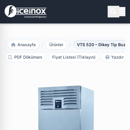
Aramak için Enter'a basınız
Anasayfa
/
Ürünler
/
VTS 520 – Dikey Tip Buzdo
PDF Dökümanı
Fiyat Listesi (Tıklayın)
Yazdır