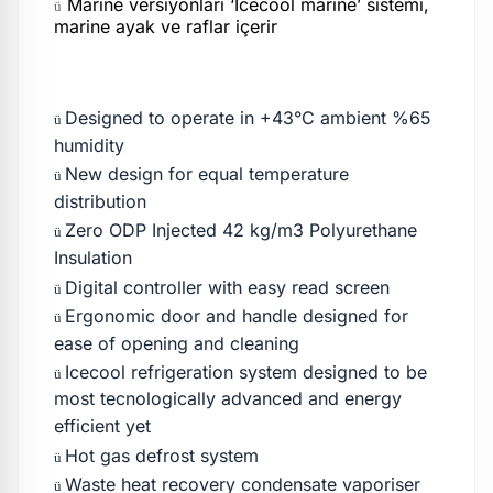
Marine versiyonları ‘Icecool marine’ sistemi,
ü
marine ayak ve raflar içerir
Designed to operate in +43°C ambient %65
ü
humidity
New design for equal temperature
ü
distribution
Zero ODP Injected 42 kg/m3 Polyurethane
ü
Insulation
Digital controller with easy read screen
ü
Ergonomic door and handle designed for
ü
ease of opening and cleaning
Icecool refrigeration system designed to be
ü
most tecnologically advanced and energy
efficient yet
Hot gas defrost system
ü
Waste heat recovery condensate vaporiser
ü