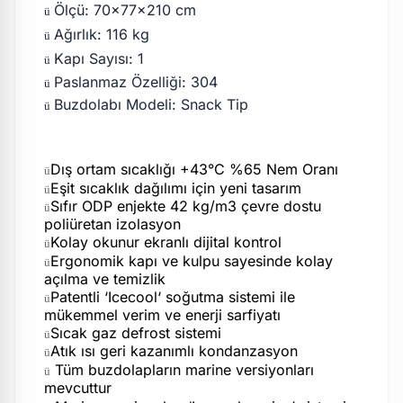
Ölçü: 70x77x210 cm
ü
Ağırlık: 116 kg
ü
Kapı Sayısı: 1
ü
Paslanmaz Özelliği: 304
ü
Buzdolabı Modeli: Snack Tip
ü
Dış ortam sıcaklığı +43°C %65 Nem Oranı
ü
Eşit sıcaklık dağılımı için yeni tasarım
ü
Sıfır ODP enjekte 42 kg/m3 çevre dostu
ü
poliüretan izolasyon
Kolay okunur ekranlı dijital kontrol
ü
Ergonomik kapı ve kulpu sayesinde kolay
ü
açılma ve temizlik
Patentli ‘Icecool‘ soğutma sistemi ile
ü
mükemmel verim ve enerji sarfiyatı
Sıcak gaz defrost sistemi
ü
Atık ısı geri kazanımlı kondanzasyon
ü
Tüm buzdolapların marine versiyonları
ü
mevcuttur