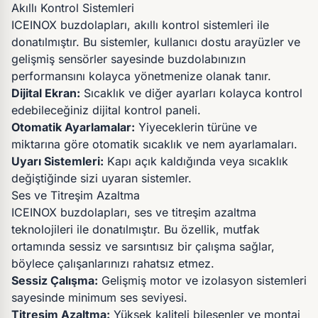
Akıllı Kontrol Sistemleri
ICEINOX buzdolapları, akıllı kontrol sistemleri ile
donatılmıştır. Bu sistemler, kullanıcı dostu arayüzler ve
gelişmiş sensörler sayesinde buzdolabınızın
performansını kolayca yönetmenize olanak tanır.
Dijital Ekran:
Sıcaklık ve diğer ayarları kolayca kontrol
edebileceğiniz dijital kontrol paneli.
Otomatik Ayarlamalar:
Yiyeceklerin türüne ve
miktarına göre otomatik sıcaklık ve nem ayarlamaları.
Uyarı Sistemleri:
Kapı açık kaldığında veya sıcaklık
değiştiğinde sizi uyaran sistemler.
Ses ve Titreşim Azaltma
ICEINOX buzdolapları, ses ve titreşim azaltma
teknolojileri ile donatılmıştır. Bu özellik, mutfak
ortamında sessiz ve sarsıntısız bir çalışma sağlar,
böylece çalışanlarınızı rahatsız etmez.
Sessiz Çalışma:
Gelişmiş motor ve izolasyon sistemleri
sayesinde minimum ses seviyesi.
Titreşim Azaltma:
Yüksek kaliteli bileşenler ve montaj