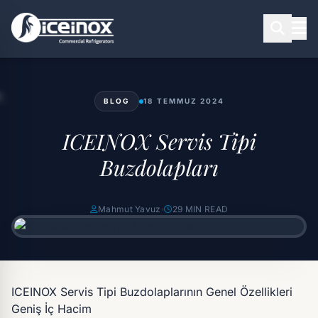
BLOG
18 TEMMUZ 2024
Aramak için Enter'a basınız
ICEINOX Servis Tipi
Buzdolapları
Mahmut Yavuz
29 MIN READ
ICEINOX Servis Tipi Buzdolaplarının Genel Özellikleri
Geniş İç Hacim