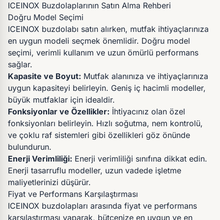
ICEINOX Buzdolaplarının Satın Alma Rehberi
Doğru Model Seçimi
ICEINOX buzdolabı satın alırken, mutfak ihtiyaçlarınıza
en uygun modeli seçmek önemlidir. Doğru model
seçimi, verimli kullanım ve uzun ömürlü performans
sağlar.
Kapasite ve Boyut:
Mutfak alanınıza ve ihtiyaçlarınıza
uygun kapasiteyi belirleyin. Geniş iç hacimli modeller,
büyük mutfaklar için idealdir.
Fonksiyonlar ve Özellikler:
İhtiyacınız olan özel
fonksiyonları belirleyin. Hızlı soğutma, nem kontrolü,
ve çoklu raf sistemleri gibi özellikleri göz önünde
bulundurun.
Enerji Verimliliği:
Enerji verimliliği sınıfına dikkat edin.
Enerji tasarruflu modeller, uzun vadede işletme
maliyetlerinizi düşürür.
Fiyat ve Performans Karşılaştırması
ICEINOX buzdolapları arasında fiyat ve performans
karşılaştırması yaparak, bütçenize en uygun ve en