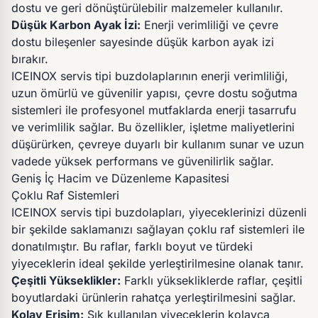
dostu ve geri dönüştürülebilir malzemeler kullanılır.
Düşük Karbon Ayak İzi:
Enerji verimliliği ve çevre
dostu bileşenler sayesinde düşük karbon ayak izi
bırakır.
ICEINOX servis tipi buzdolaplarının enerji verimliliği,
uzun ömürlü ve güvenilir yapısı, çevre dostu soğutma
sistemleri ile profesyonel mutfaklarda enerji tasarrufu
ve verimlilik sağlar. Bu özellikler, işletme maliyetlerini
düşürürken, çevreye duyarlı bir kullanım sunar ve uzun
vadede yüksek performans ve güvenilirlik sağlar.
Geniş İç Hacim ve Düzenleme Kapasitesi
Çoklu Raf Sistemleri
ICEINOX servis tipi buzdolapları, yiyeceklerinizi düzenli
bir şekilde saklamanızı sağlayan çoklu raf sistemleri ile
donatılmıştır. Bu raflar, farklı boyut ve türdeki
yiyeceklerin ideal şekilde yerleştirilmesine olanak tanır.
Çeşitli Yükseklikler:
Farklı yüksekliklerde raflar, çeşitli
boyutlardaki ürünlerin rahatça yerleştirilmesini sağlar.
Kolay Erişim:
Sık kullanılan yiyeceklerin kolayca