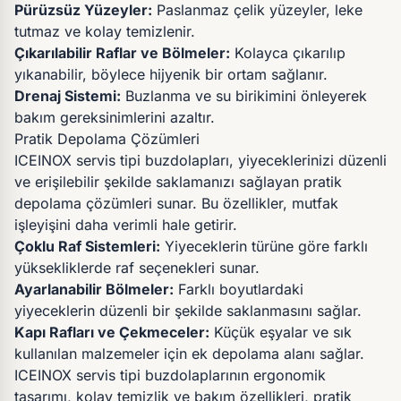
Pürüzsüz Yüzeyler:
Paslanmaz çelik yüzeyler, leke
tutmaz ve kolay temizlenir.
Çıkarılabilir Raflar ve Bölmeler:
Kolayca çıkarılıp
yıkanabilir, böylece hijyenik bir ortam sağlanır.
Drenaj Sistemi:
Buzlanma ve su birikimini önleyerek
bakım gereksinimlerini azaltır.
Pratik Depolama Çözümleri
ICEINOX servis tipi buzdolapları, yiyeceklerinizi düzenli
ve erişilebilir şekilde saklamanızı sağlayan pratik
depolama çözümleri sunar. Bu özellikler, mutfak
işleyişini daha verimli hale getirir.
Çoklu Raf Sistemleri:
Yiyeceklerin türüne göre farklı
yüksekliklerde raf seçenekleri sunar.
Ayarlanabilir Bölmeler:
Farklı boyutlardaki
yiyeceklerin düzenli bir şekilde saklanmasını sağlar.
Kapı Rafları ve Çekmeceler:
Küçük eşyalar ve sık
kullanılan malzemeler için ek depolama alanı sağlar.
ICEINOX servis tipi buzdolaplarının ergonomik
tasarımı, kolay temizlik ve bakım özellikleri, pratik