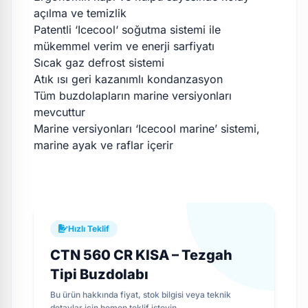
açılma ve temizlik
Patentli ‘Icecool‘ soğutma sistemi ile
mükemmel verim ve enerji sarfiyatı
Sıcak gaz defrost sistemi
Atık ısı geri kazanımlı kondanzasyon
Tüm buzdolapların marine versiyonları
mevcuttur
Marine versiyonları ‘Icecool marine’ sistemi,
marine ayak ve raflar içerir
Hızlı Teklif
CTN 560 CR KISA – Tezgah
Tipi Buzdolabı
Bu ürün hakkında fiyat, stok bilgisi veya teknik
detaylar için hemen teklif isteyin.