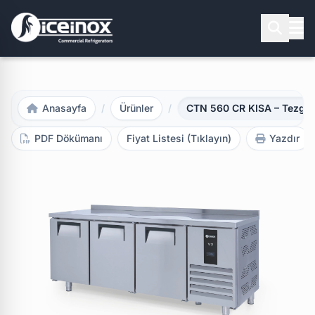
Aramak için Enter'a basınız
Anasayfa
/
Ürünler
/
CTN 560 CR KISA – Tezgah
PDF Dökümanı
Fiyat Listesi (Tıklayın)
Yazdır