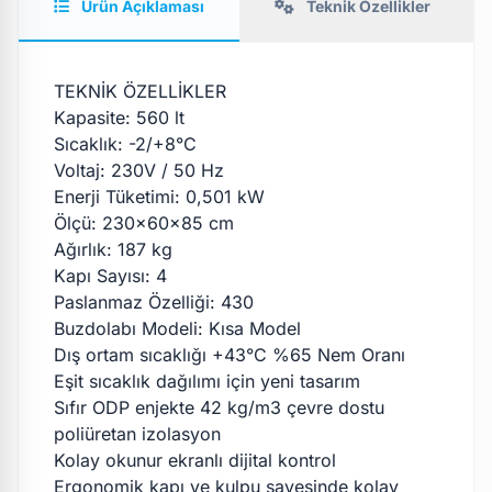
Ürün Açıklaması
Teknik Özellikler
TEKNİK ÖZELLİKLER
Kapasite: 560 lt
Sıcaklık: -2/+8°C
Voltaj: 230V / 50 Hz
Enerji Tüketimi: 0,501 kW
Ölçü: 230x60x85 cm
Ağırlık: 187 kg
Kapı Sayısı: 4
Paslanmaz Özelliği: 430
Buzdolabı Modeli: Kısa Model
Dış ortam sıcaklığı +43°C %65 Nem Oranı
Eşit sıcaklık dağılımı için yeni tasarım
Sıfır ODP enjekte 42 kg/m3 çevre dostu
poliüretan izolasyon
Kolay okunur ekranlı dijital kontrol
Ergonomik kapı ve kulpu sayesinde kolay