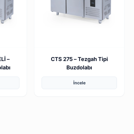
Lİ –
CTS 275 – Tezgah Tipi
labı
Buzdolabı
İncele