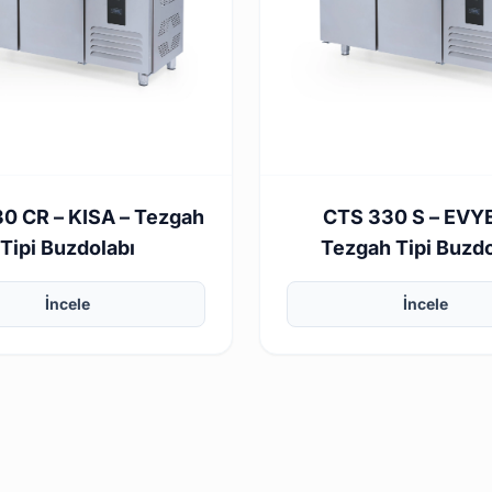
0 CR – KISA – Tezgah
CTS 330 S – EVYE
Tipi Buzdolabı
Tezgah Tipi Buzdo
İncele
İncele