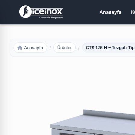
Anasayfa
K
Anasayfa
/
Ürünler
/
CTS 125 N – Tezgah Ti
Aramak için Enter'a basınız