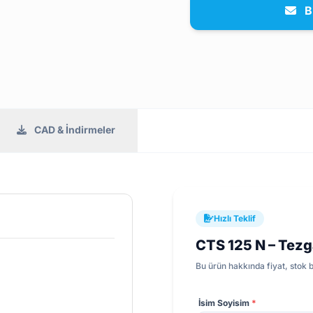
B
CAD & İndirmeler
Hızlı Teklif
CTS 125 N – Tez
Bu ürün hakkında fiyat, stok bi
İsim Soyisim
*