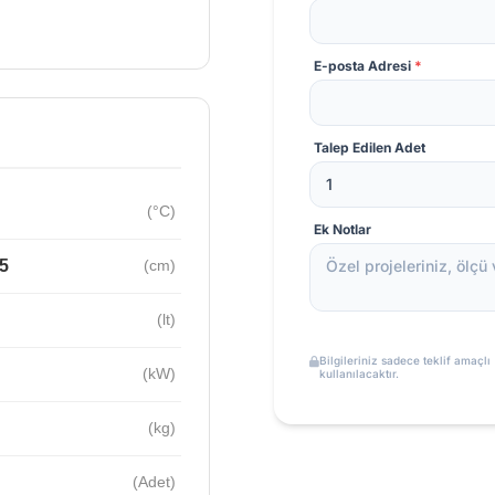
E-posta Adresi
*
Talep Edilen Adet
(°C)
Ek Notlar
5
(cm)
(lt)
Bilgileriniz sadece teklif amaçlı
(kW)
kullanılacaktır.
(kg)
(Adet)