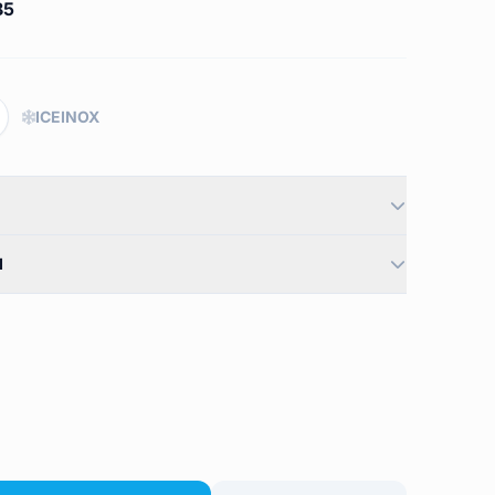
85
ICEINOX
I