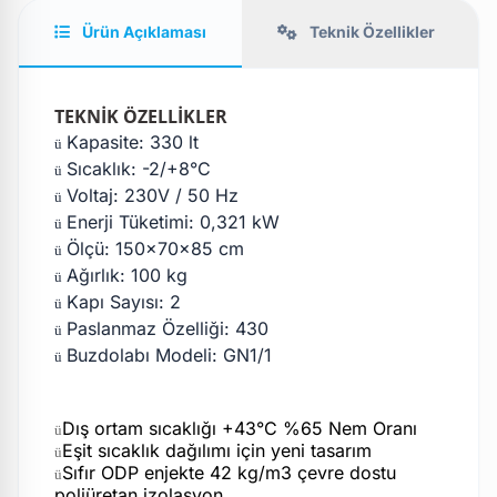
Ürün Açıklaması
Teknik Özellikler
TEKNİK ÖZELLİKLER
Kapasite: 330 lt
ü
Sıcaklık: -2/+8°C
ü
Voltaj: 230V / 50 Hz
ü
Enerji Tüketimi: 0,321 kW
ü
Ölçü: 150x70x85 cm
ü
Ağırlık: 100 kg
ü
Kapı Sayısı: 2
ü
Paslanmaz Özelliği: 430
ü
Buzdolabı Modeli: GN1/1
ü
Dış ortam sıcaklığı +43°C %65 Nem Oranı
ü
Eşit sıcaklık dağılımı için yeni tasarım
ü
Sıfır ODP enjekte 42 kg/m3 çevre dostu
ü
poliüretan izolasyon