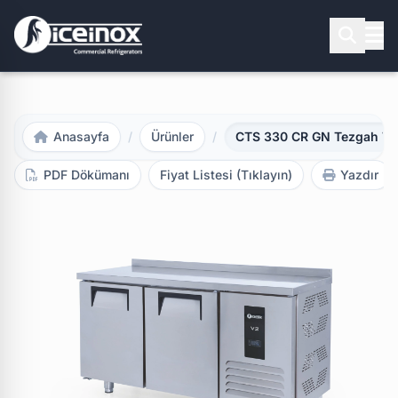
Aramak için Enter'a basınız
Anasayfa
/
Ürünler
/
CTS 330 CR GN Tezgah Tip
PDF Dökümanı
Fiyat Listesi (Tıklayın)
Yazdır