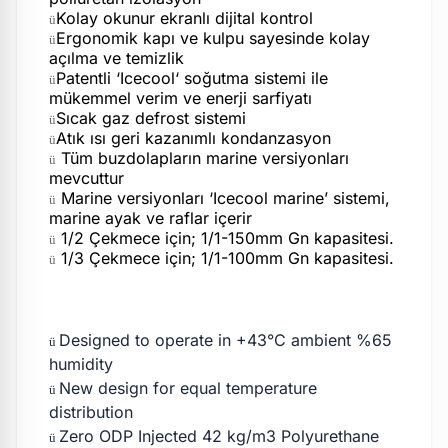
Kolay okunur ekranlı dijital kontrol
ü
Ergonomik kapı ve kulpu sayesinde kolay
ü
açılma ve temizlik
Patentli ‘Icecool‘ soğutma sistemi ile
ü
mükemmel verim ve enerji sarfiyatı
Sıcak gaz defrost sistemi
ü
Atık ısı geri kazanımlı kondanzasyon
ü
Tüm buzdolapların marine versiyonları
ü
mevcuttur
Marine versiyonları ‘Icecool marine’ sistemi,
ü
marine ayak ve raflar içerir
1/2 Çekmece için; 1/1-150mm Gn kapasitesi.
ü
1/3 Çekmece için; 1/1-100mm Gn kapasitesi.
ü
Designed to operate in +43°C ambient %65
ü
humidity
New design for equal temperature
ü
distribution
Zero ODP Injected 42 kg/m3 Polyurethane
ü