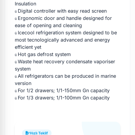
Insulation
Digital controller with easy read screen
ü
Ergonomic door and handle designed for
ü
ease of opening and cleaning
Icecool refrigeration system designed to be
ü
most tecnologically advanced and energy
efficient yet
Hot gas defrost system
ü
Waste heat recovery condensate vaporiser
ü
system
All refrigerators can be produced in marine
ü
version
For 1/2 drawers; 1/1-150mm Gn capacity
ü
For 1/3 drawers; 1/1-100mm Gn capacity
ü
Hızlı Teklif