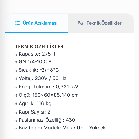
Ürün Açıklaması
Teknik Özellikler
TEKNİK ÖZELLİKLER
Kapasite: 275 lt
ü
GN 1/4-100: 8
ü
Sıcaklık: -2/+8°C
ü
Voltaj: 230V / 50 Hz
ü
Enerji Tüketimi: 0,321 kW
ü
Ölçü: 150x60x85/140 cm
ü
Ağırlık: 116 kg
ü
Kapı Sayısı: 2
ü
Paslanmaz Özelliği: 430
ü
Buzdolabı Modeli: Make Up – Yüksek
ü