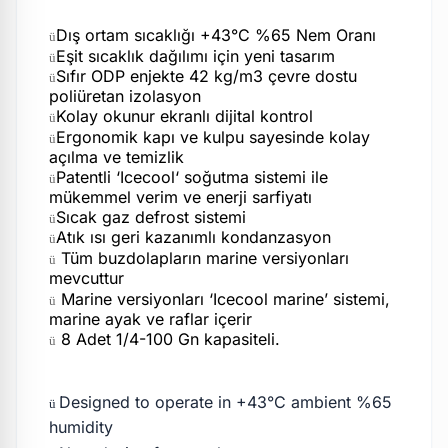
Dış ortam sıcaklığı +43°C %65 Nem Oranı
ü
Eşit sıcaklık dağılımı için yeni tasarım
ü
Sıfır ODP enjekte 42 kg/m3 çevre dostu
ü
poliüretan izolasyon
Kolay okunur ekranlı dijital kontrol
ü
Ergonomik kapı ve kulpu sayesinde kolay
ü
açılma ve temizlik
Patentli ‘Icecool‘ soğutma sistemi ile
ü
mükemmel verim ve enerji sarfiyatı
Sıcak gaz defrost sistemi
ü
Atık ısı geri kazanımlı kondanzasyon
ü
Tüm buzdolapların marine versiyonları
ü
mevcuttur
Marine versiyonları ‘Icecool marine’ sistemi,
ü
marine ayak ve raflar içerir
8 Adet 1/4-100 Gn kapasiteli.
ü
Designed to operate in +43°C ambient %65
ü
humidity