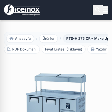
Aramak için Enter'a basınız
Anasayfa
/
Ürünler
/
PTS-H 275 CR – Make Up 
PDF Dökümanı
Fiyat Listesi (Tıklayın)
Yazdır