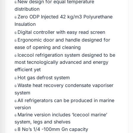
New design for equal temperature
ü
distribution
Zero ODP Injected 42 kg/m3 Polyurethane
ü
Insulation
Digital controller with easy read screen
ü
Ergonomic door and handle designed for
ü
ease of opening and cleaning
Icecool refrigeration system designed to be
ü
most tecnologically advanced and energy
efficient yet
Hot gas defrost system
ü
Waste heat recovery condensate vaporiser
ü
system
All refrigerators can be produced in marine
ü
version
Marine version includes ‘Icecool marine’
ü
system, legs and shelves
8 No’s 1/4 -100mm Gn capacity
ü