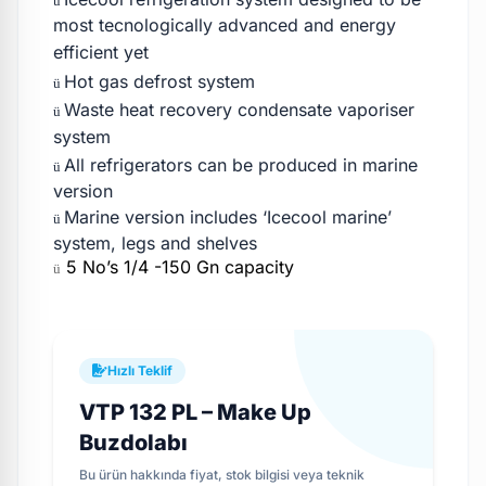
ü
most tecnologically advanced and energy
efficient yet
Hot gas defrost system
ü
Waste heat recovery condensate vaporiser
ü
system
All refrigerators can be produced in marine
ü
version
Marine version includes ‘Icecool marine’
ü
system, legs and shelves
5 No’s 1/4 -150 Gn capacity
ü
Hızlı Teklif
VTP 132 PL – Make Up
Buzdolabı
Bu ürün hakkında fiyat, stok bilgisi veya teknik