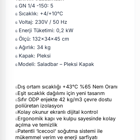
GN 1/4 -150: 5
ü
Sıcaklık: +4/+10°C
ü
Voltaj: 230V / 50 Hz
ü
Enerji Tüketimi: 0,2 kW
ü
Ölçü: 132x34x45 cm
ü
Ağırlık: 34 kg
ü
Kapak: Pleksi
ü
Modeli: Saladbar – Pleksi Kapak
ü
Dış ortam sıcaklığı +43°C %65 Nem Oranı
ü
Eşit sıcaklık dağılımı için yeni tasarım
ü
Sıfır ODP enjekte 42 kg/m3 çevre dostu
ü
poliüretan izolasyon
Kolay okunur ekranlı dijital kontrol
ü
Ergonomik kapı ve kulpu sayesinde kolay
ü
açılma ve temizlik
Patentli ‘Icecool‘ soğutma sistemi ile
ü
mükemmel verim ve enerji sarfiyatı