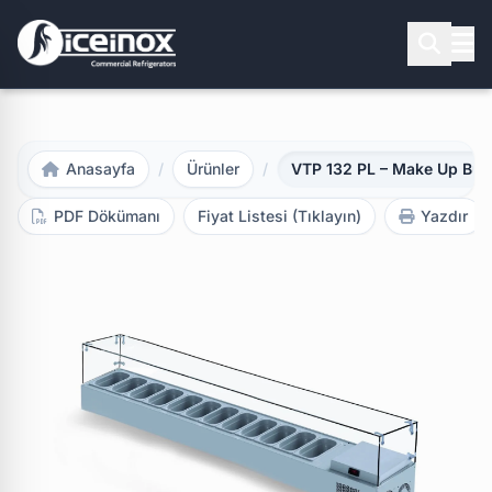
Aramak için Enter'a basınız
Anasayfa
/
Ürünler
/
VTP 132 PL – Make Up Buz
PDF Dökümanı
Fiyat Listesi (Tıklayın)
Yazdır