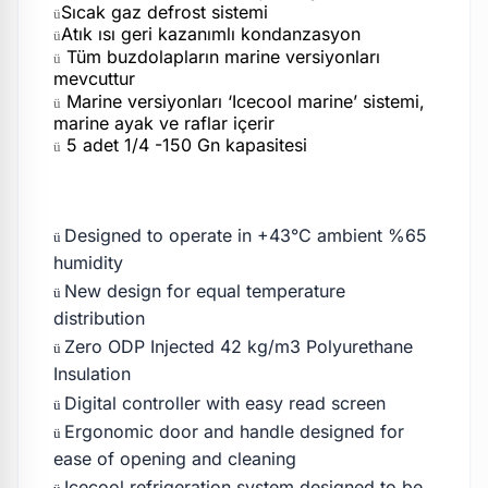
Sıcak gaz defrost sistemi
ü
Atık ısı geri kazanımlı kondanzasyon
ü
Tüm buzdolapların marine versiyonları
ü
mevcuttur
Marine versiyonları ‘Icecool marine’ sistemi,
ü
marine ayak ve raflar içerir
5 adet 1/4 -150 Gn kapasitesi
ü
Designed to operate in +43°C ambient %65
ü
humidity
New design for equal temperature
ü
distribution
Zero ODP Injected 42 kg/m3 Polyurethane
ü
Insulation
Digital controller with easy read screen
ü
Ergonomic door and handle designed for
ü
ease of opening and cleaning
Icecool refrigeration system designed to be