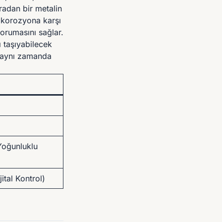
radan bir metalin
 korozyona karşı
korumasını sağlar.
ı taşıyabilecek
, aynı zamanda
Yoğunluklu
ital Kontrol)