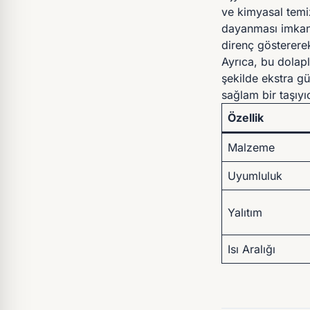
ve kimyasal temiz
dayanması imkans
direnç göstererek
Ayrıca, bu dolapl
şekilde ekstra g
sağlam bir taşıyı
Özellik
Malzeme
Uyumluluk
Yalıtım
Isı Aralığı