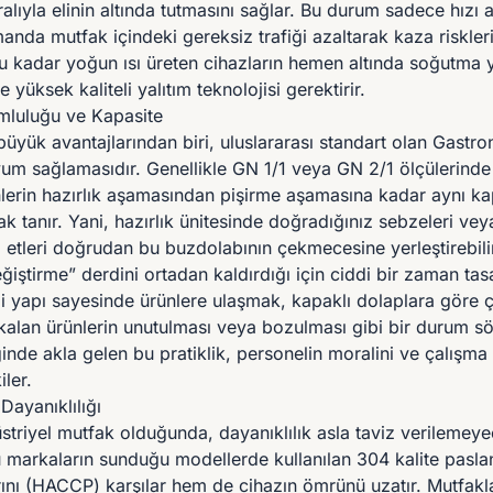
ralıyla elinin altında tutmasını sağlar. Bu durum sadece hızı 
anda mutfak içindeki gereksiz trafiği azaltarak kaza riskle
, bu kadar yoğun ısı üreten cihazların hemen altında soğutma
 yüksek kaliteli yalıtım teknolojisi gerektirir.
luluğu ve Kapasite
büyük avantajlarından biri, uluslararası standart olan Gast
yum sağlamasıdır. Genellikle GN 1/1 veya GN 2/1 ölçülerinde
lerin hazırlık aşamasından pişirme aşamasına kadar aynı kap
k tanır. Yani, hazırlık ünitesinde doğradığınız sebzeleri vey
 etleri doğrudan bu buzdolabının çekmecesine yerleştirebilir
iştirme” derdini ortadan kaldırdığı için ciddi bir zaman tasa
i yapı sayesinde ürünlere ulaşmak, kapaklı dolaplara göre 
a kalan ürünlerin unutulması veya bozulması gibi bir durum 
de akla gelen bu pratiklik, personelin moralini ve çalışma d
ler.
Dayanıklılığı
riyel mutfak olduğunda, dayanıklılık asla taviz verilemeyece
ü markaların sunduğu modellerde kullanılan 304 kalite pasl
rını (HACCP) karşılar hem de cihazın ömrünü uzatır. Mutfakla