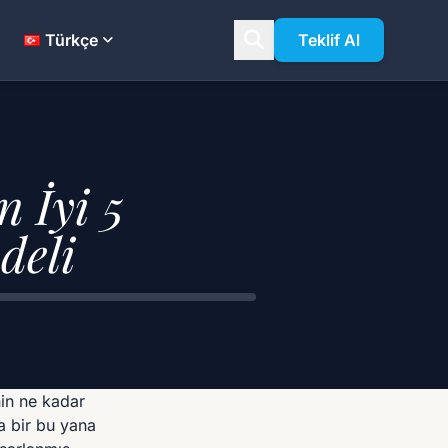
Türkçe
Teklif Al
 İyi 5
deli
nin ne kadar
a bir bu yana