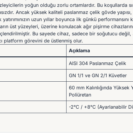
leyicilerin yoğun olduğu zorlu ortamlardır. Bu koşullarda sı
ızdır. Ancak yüksek kaliteli paslanmaz çelik gövde yapısı,
 yatırımınızın uzun yıllar boyunca ilk günkü performansını 
arın üst yüzeyleri, üzerine konulacak ağır pişirme cihazların
üçlendirilmiştir. Bu sayede cihaz, sadece bir soğutucu değil
cı platform görevini de üstlenmiş olur.
Açıklama
AISI 304 Paslanmaz Çelik
GN 1/1 ve GN 2/1 Küvetler
60 mm Kalınlığında Yüksek 
Poliüretan
-2°C / +8°C (Ayarlanabilir Dij