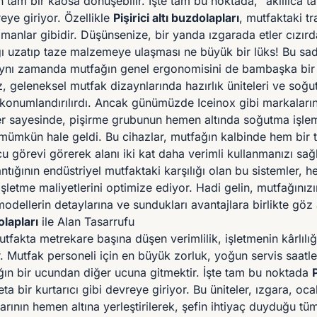
tam bir kaosa dönüşebilir. İşte tam bu noktada, “akıllıca t
eye giriyor. Özellikle
Pişirici altı buzdolapları
, mutfaktaki tra
manlar gibidir. Düşünsenize, bir yanda ızgarada etler cızırd
ğı uzatıp taze malzemeye ulaşması ne büyük bir lüks! Bu s
ynı zamanda mutfağın genel ergonomisini de bambaşka bir 
, geleneksel mutfak dizaynlarında hazırlık üniteleri ve soğu
 konumlandırılırdı. Ancak günümüzde Iceinox gibi markalar
er sayesinde, pişirme grubunun hemen altında soğutma işle
mümkün hale geldi. Bu cihazlar, mutfağın kalbinde hem bir
u görevi görerek alanı iki kat daha verimli kullanmanızı sağl
ntığının endüstriyel mutfaktaki karşılığı olan bu sistemler, h
letme maliyetlerini optimize ediyor. Hadi gelin, mutfağınızı
odellerin detaylarına ve sundukları avantajlara birlikte göz 
olapları
ile Alan Tasarrufu
utfakta metrekare başına düşen verimlilik, işletmenin kârlıl
ir. Mutfak personeli için en büyük zorluk, yoğun servis saat
ğın bir ucundan diğer ucuna gitmektir. İşte tam bu noktada
P
eta bir kurtarıcı gibi devreye giriyor. Bu üniteler, ızgara, oca
rının hemen altına yerleştirilerek, şefin ihtiyaç duyduğu tüm