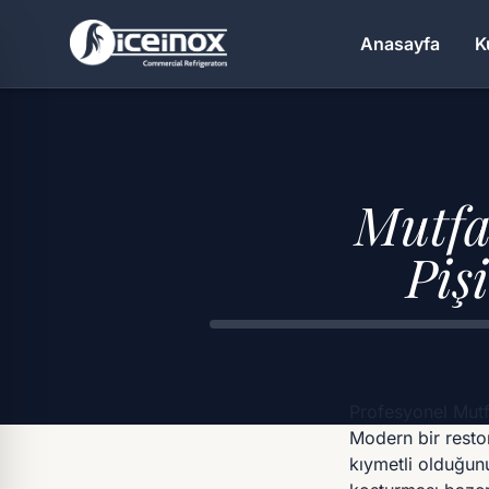
Anasayfa
K
Aramak için Enter'a basınız
Mutfa
Piş
Profesyonel Mut
Modern bir resto
kıymetli olduğun