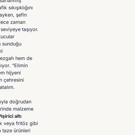
asarlanmış
fik sıkışıklığını
ayken, şefin
adece zaman
seviyeye taşıyor.
tucular
ın sunduğu
mi
 tezgah hem de
ıyor. “Elimin
em hijyeni
n çehresini
atalım.
ığıyla doğrudan
lerinde malzeme
işirici altı
k veya fritöz gibi
 taze ürünleri