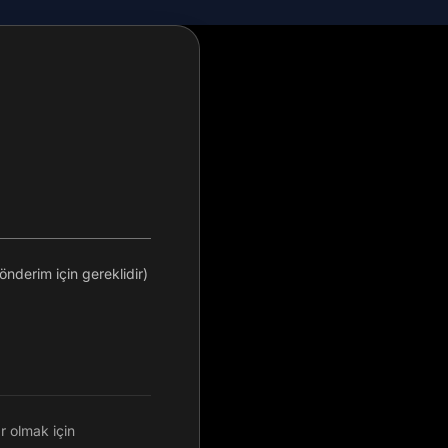
önderim için gereklidir)
r olmak için