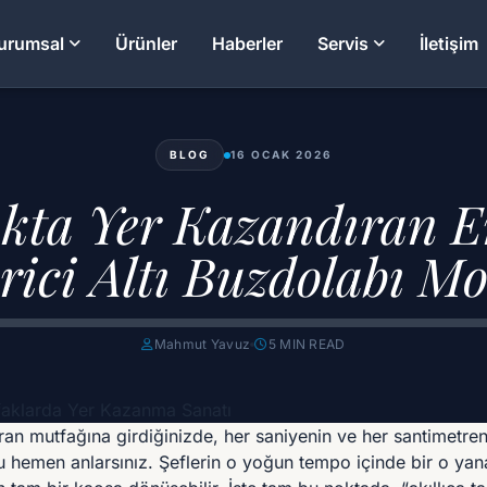
urumsal
Ürünler
Haberler
Servis
İletişim
BLOG
16 OCAK 2026
kta Yer Kazandıran En
irici Altı Buzdolabı Mo
Mahmut Yavuz
5 MIN READ
faklarda Yer Kazanma Sanatı
ran mutfağına girdiğinizde, her saniyenin ve her santimetre
u hemen anlarsınız. Şeflerin o yoğun tempo içinde bir o yan