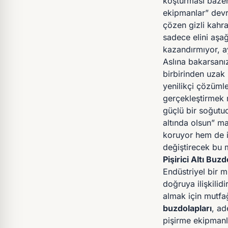
koşturması bazen 
ekipmanlar” devr
çözen gizli kahra
sadece elini aşa
kazandırmıyor, a
Aslına bakarsanız
birbirinden uzak
yenilikçi çözüml
gerçekleştirmek 
güçlü bir soğutuc
altında olsun” ma
koruyor hem de iş
değiştirecek bu m
Pişirici Altı Buzd
Endüstriyel bir m
doğruya ilişkilid
almak için mutfa
buzdolapları
, ad
pişirme ekipmanla