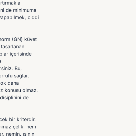
artırmakla
rini de minimuma
 yapabilmek, ciddi
ronorm (GN) küvet
 tasarlanan
lar içerisinde
a
siniz. Bu,
rrufu sağlar.
çok daha
söz konusu olmaz.
isiplinini de
k bir kriterdir.
anmaz çelik, hem
r, nemin, ısının