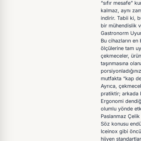
“sıfır mesafe” ku
kalmaz, aynı zam
indirir. Tabii ki
bir mühendislik ve
Gastronorm Uyum
Bu cihazların en 
ölçülerine tam u
çekmeceler, ürün
taşınmasına olana
porsiyonladığınız
mutfakta “kap değ
Ayrıca, çekmecel
pratiktir; arkad
Ergonomi dendiğin
olumlu yönde etki
Paslanmaz Çelik 
Söz konusu endüst
Iceinox gibi önc
hijyen standartla