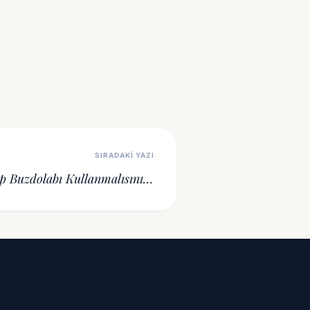
SIRADAKI YAZI
p Buzdolabı Kullanmalısınız?
letmenizi Büyütecek 6 Avantaj