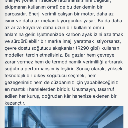
Maliyet yönetimi sadece faturalarla sınırlı değildir;
ekipmanın kullanım ömrü de bu denklemin bir
parçasıdır. Enerji verimli çalışan bir motor, daha az
ısınır ve daha az mekanik yorgunluk yaşar. Bu da daha
az arıza kaydı ve daha uzun bir kullanım ömrü
anlamına gelir. İşletmenizde karbon ayak izini azaltmak
ve sürdürülebilir bir marka imajı yaratmak istiyorsanız,
çevre dostu soğutucu akışkanlar (R290 gibi) kullanan
modelleri tercih etmelisiniz. Bu gazlar hem çevreye
zarar vermez hem de termodinamik verimliliği artırarak
soğutma performansını iyileştirir. Sonuç olarak, yüksek
teknolojili bir dikey soğutucu seçmek, hem
gezegenimiz hem de cüzdanınız için yapabileceğiniz
en mantıklı hamlelerden biridir. Unutmayın, tasarruf
edilen her kuruş, doğrudan kâr hanenize eklenen bir
kazançtır.