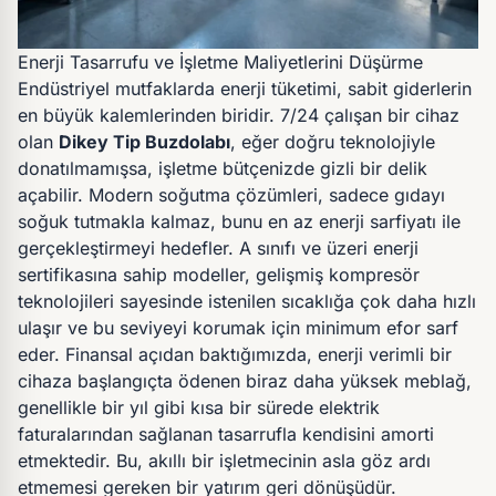
Enerji Tasarrufu ve İşletme Maliyetlerini Düşürme
Endüstriyel mutfaklarda enerji tüketimi, sabit giderlerin
en büyük kalemlerinden biridir. 7/24 çalışan bir cihaz
olan
Dikey Tip Buzdolabı
, eğer doğru teknolojiyle
donatılmamışsa, işletme bütçenizde gizli bir delik
açabilir. Modern soğutma çözümleri, sadece gıdayı
soğuk tutmakla kalmaz, bunu en az enerji sarfiyatı ile
gerçekleştirmeyi hedefler. A sınıfı ve üzeri enerji
sertifikasına sahip modeller, gelişmiş kompresör
teknolojileri sayesinde istenilen sıcaklığa çok daha hızlı
ulaşır ve bu seviyeyi korumak için minimum efor sarf
eder. Finansal açıdan baktığımızda, enerji verimli bir
cihaza başlangıçta ödenen biraz daha yüksek meblağ,
genellikle bir yıl gibi kısa bir sürede elektrik
faturalarından sağlanan tasarrufla kendisini amorti
etmektedir. Bu, akıllı bir işletmecinin asla göz ardı
etmemesi gereken bir yatırım geri dönüşüdür.