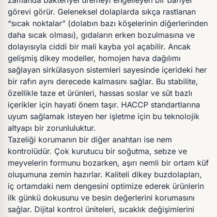
zamanda bakteriyel üremeyi engelleyen bir bariyer
görevi görür. Geleneksel dolaplarda sıkça rastlanan
“sıcak noktalar” (dolabın bazı köşelerinin diğerlerinden
daha sıcak olması), gıdaların erken bozulmasına ve
dolayısıyla ciddi bir mali kayba yol açabilir. Ancak
gelişmiş dikey modeller, homojen hava dağılımı
sağlayan sirkülasyon sistemleri sayesinde içerideki her
bir rafın aynı derecede kalmasını sağlar. Bu stabilite,
özellikle taze et ürünleri, hassas soslar ve süt bazlı
içerikler için hayati önem taşır. HACCP standartlarına
uyum sağlamak isteyen her işletme için bu teknolojik
altyapı bir zorunluluktur.
Tazeliği korumanın bir diğer anahtarı ise nem
kontrolüdür. Çok kurutucu bir soğutma, sebze ve
meyvelerin formunu bozarken, aşırı nemli bir ortam küf
oluşumuna zemin hazırlar. Kaliteli dikey buzdolapları,
iç ortamdaki nem dengesini optimize ederek ürünlerin
ilk günkü dokusunu ve besin değerlerini korumasını
sağlar. Dijital kontrol üniteleri, sıcaklık değişimlerini