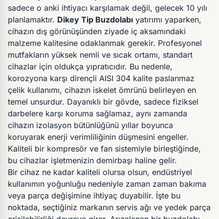
sadece o anki ihtiyacı karşılamak değil, gelecek 10 yılı
planlamaktır.
Dikey Tip Buzdolabı
yatırımı yaparken,
cihazın dış görünüşünden ziyade iç aksamındaki
malzeme kalitesine odaklanmak gerekir. Profesyonel
mutfakların yüksek nemli ve sıcak ortamı, standart
cihazlar için oldukça yıpratıcıdır. Bu nedenle,
korozyona karşı dirençli AISI 304 kalite paslanmaz
çelik kullanımı, cihazın iskelet ömrünü belirleyen en
temel unsurdur. Dayanıklı bir gövde, sadece fiziksel
darbelere karşı koruma sağlamaz, aynı zamanda
cihazın izolasyon bütünlüğünü yıllar boyunca
koruyarak enerji verimliliğinin düşmesini engeller.
Kaliteli bir kompresör ve fan sistemiyle birleştiğinde,
bu cihazlar işletmenizin demirbaşı haline gelir.
Bir cihaz ne kadar kaliteli olursa olsun, endüstriyel
kullanımın yoğunluğu nedeniyle zaman zaman bakıma
veya parça değişimine ihtiyaç duyabilir. İşte bu
noktada, seçtiğiniz markanın servis ağı ve yedek parça