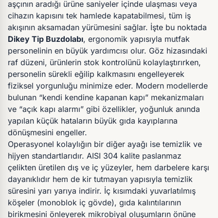
aşçının aradığı ürüne saniyeler içinde ulaşması veya
cihazın kapısını tek hamlede kapatabilmesi, tüm iş
akışının aksamadan yürümesini sağlar. İşte bu noktada
Dikey Tip Buzdolabı
, ergonomik yapısıyla mutfak
personelinin en büyük yardımcısı olur. Göz hizasındaki
raf düzeni, ürünlerin stok kontrolünü kolaylaştırırken,
personelin sürekli eğilip kalkmasını engelleyerek
fiziksel yorgunluğu minimize eder. Modern modellerde
bulunan “kendi kendine kapanan kapı” mekanizmaları
ve “açık kapı alarmı” gibi özellikler, yoğunluk anında
yapılan küçük hataların büyük gıda kayıplarına
dönüşmesini engeller.
Operasyonel kolaylığın bir diğer ayağı ise temizlik ve
hijyen standartlarıdır. AISI 304 kalite paslanmaz
çelikten üretilen dış ve iç yüzeyler, hem darbelere karşı
dayanıklıdır hem de kir tutmayan yapısıyla temizlik
süresini yarı yarıya indirir. İç kısımdaki yuvarlatılmış
köşeler (monoblok iç gövde), gıda kalıntılarının
birikmesini önleyerek mikrobiyal oluşumların önüne