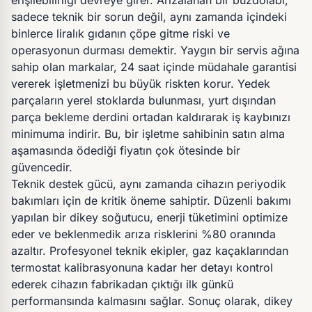
erişilebilirliği devreye girer. Arızalanan bir buzdolabı,
sadece teknik bir sorun değil, aynı zamanda içindeki
binlerce liralık gıdanın çöpe gitme riski ve
operasyonun durması demektir. Yaygın bir servis ağına
sahip olan markalar, 24 saat içinde müdahale garantisi
vererek işletmenizi bu büyük riskten korur. Yedek
parçaların yerel stoklarda bulunması, yurt dışından
parça bekleme derdini ortadan kaldırarak iş kaybınızı
minimuma indirir. Bu, bir işletme sahibinin satın alma
aşamasında ödediği fiyatın çok ötesinde bir
güvencedir.
Teknik destek gücü, aynı zamanda cihazın periyodik
bakımları için de kritik öneme sahiptir. Düzenli bakımı
yapılan bir dikey soğutucu, enerji tüketimini optimize
eder ve beklenmedik arıza risklerini %80 oranında
azaltır. Profesyonel teknik ekipler, gaz kaçaklarından
termostat kalibrasyonuna kadar her detayı kontrol
ederek cihazın fabrikadan çıktığı ilk günkü
performansında kalmasını sağlar. Sonuç olarak, dikey