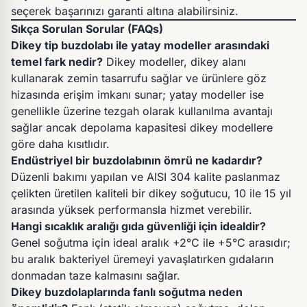
seçerek başarınızı garanti altına alabilirsiniz.
Sıkça Sorulan Sorular (FAQs)
Dikey tip buzdolabı ile yatay modeller arasındaki
temel fark nedir?
Dikey modeller, dikey alanı
kullanarak zemin tasarrufu sağlar ve ürünlere göz
hizasında erişim imkanı sunar; yatay modeller ise
genellikle üzerine tezgah olarak kullanılma avantajı
sağlar ancak depolama kapasitesi dikey modellere
göre daha kısıtlıdır.
Endüstriyel bir buzdolabının ömrü ne kadardır?
Düzenli bakımı yapılan ve AISI 304 kalite paslanmaz
çelikten üretilen kaliteli bir dikey soğutucu, 10 ile 15 yıl
arasında yüksek performansla hizmet verebilir.
Hangi sıcaklık aralığı gıda güvenliği için idealdir?
Genel soğutma için ideal aralık +2°C ile +5°C arasıdır;
bu aralık bakteriyel üremeyi yavaşlatırken gıdaların
donmadan taze kalmasını sağlar.
Dikey buzdolaplarında fanlı soğutma neden