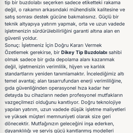
tip bir buzdolabı seçerken sadece etiketteki rakama
değil, o rakamın arkasındaki mühendislik kalitesine ve
satış sonrası destek gücüne bakmalısınız. Güçlü bir
teknik altyapıya yatırım yapmak, orta ve uzun vadede
işletmenizin sürdürülebilirliğini garanti altına alan en
güvenli yoldur.
Sonuç: İşletmeniz İçin Doğru Kararı Vermek
Özetlemek gerekirse, bir
Dikey Tip Buzdolabı
sahibi
olmak sadece bir gıda depolama alanı kazanmak
değil, işletmenizin verimlilik, hijyen ve karlılık
standartlarını yeniden tanımlamaktır. İncelediğimiz altı
temel avantaj; alan tasarrufundan enerji verimliliğine,
gıda güvenliğinden operasyonel hıza kadar her
detayda bu cihazların neden profesyonel mutfakların
vazgeçilmezi olduğunu kanıtlıyor. Doğru teknolojiye
yapılan yatırım, uzun vadede düşük işletme maliyetleri
ve yüksek müşteri memnuniyeti olarak size geri
dönecektir. Mutfağınızın geleceğini inşa ederken,
dayanıklılığı ve servis gücü kanıtlanmış modelleri