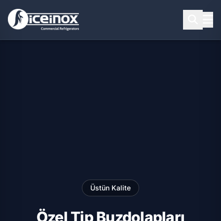
Aramak için Enter'a basınız
Üstün Kalite
Özel Tip Buzdolapları