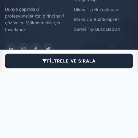
Dünya çapındaki
Dikey Tip Buzdolapları
profesyoneller için birinci sınıf
Make Up Buzdolapları
çözümler. Mükemmellik için
Servis Tip Buzdolapları
tasarlandı.
FILTRELE VE SIRALA
MÜŞTERI
KURUMSAL
HIZMETLERI
Hakkımızda
Yetkili Servisler
Haberler
Garanti Başlatma Formları
Referanslar
Kurulum Bildirme Formu
İletişim
Arıza Bildirme Formu