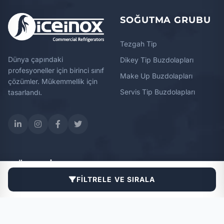
SOĞUTMA GRUBU
Tezgah Tip
Dünya çapındaki
Dikey Tip Buzdolapları
profesyoneller için birinci sınıf
Make Up Buzdolapları
çözümler. Mükemmellik için
Servis Tip Buzdolapları
tasarlandı.
MÜŞTERI
KURUMSAL
HIZMETLERI
FILTRELE VE SIRALA
Hakkımızda
Yetkili Servisler
Haberler
Garanti Başlatma Formları
Referanslar