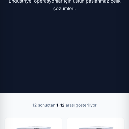
Endüstriyel operasyonlar için üstün paslanmaz çelik
çözümleri.
12 sonuçtan
1-12
arası gösteriliyor