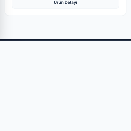
Ürün Detayı
SOĞUTMA GRUBU
Tezgah Tip
Dünya çapındaki
Dikey Tip Buzdolapları
profesyoneller için birinci sınıf
Make Up Buzdolapları
çözümler. Mükemmellik için
Servis Tip Buzdolapları
tasarlandı.