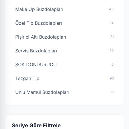
Make Up Buzdolapları
40
Özel Tip Buzdolapları
14
Pişirici Altı Buzdolapları
31
Servis Buzdolapları
20
ŞOK DONDURUCU
0
Tezgah Tip
96
Unlu Mamül Buzdolapları
21
Seriye Göre Filtrele