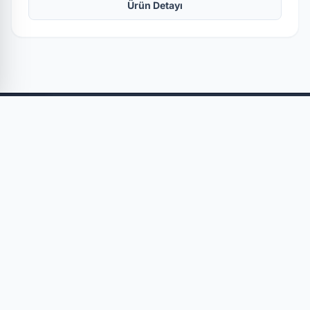
Ürün Detayı
SOĞUTMA GRUBU
Tezgah Tip
Dünya çapındaki
Dikey Tip Buzdolapları
profesyoneller için birinci sınıf
Make Up Buzdolapları
çözümler. Mükemmellik için
Servis Tip Buzdolapları
tasarlandı.