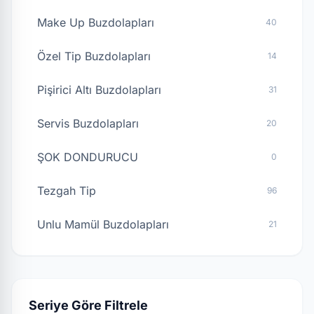
Make Up Buzdolapları
40
Özel Tip Buzdolapları
14
Pişirici Altı Buzdolapları
31
Servis Buzdolapları
20
ŞOK DONDURUCU
0
Tezgah Tip
96
Unlu Mamül Buzdolapları
21
Seriye Göre Filtrele