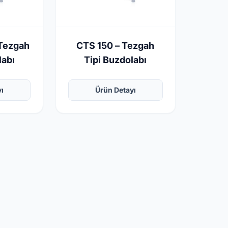
 Tezgah
CTS 150 – Tezgah
labı
Tipi Buzdolabı
yı
Ürün Detayı