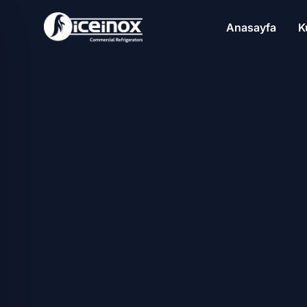
Anasayfa
K
Aramak için Enter'a basınız