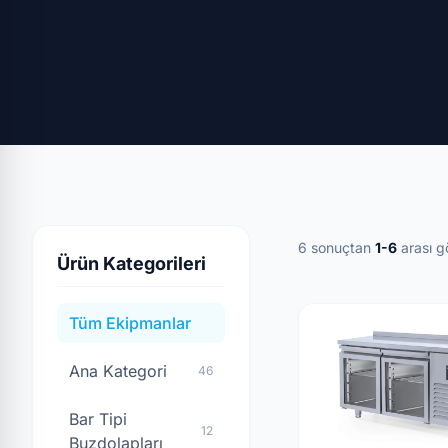
6 sonuçtan
1-6
arası gö
Ürün Kategorileri
Tüm Ekipmanlar
Ana Kategori
46
Bar Tipi
12
Buzdolapları