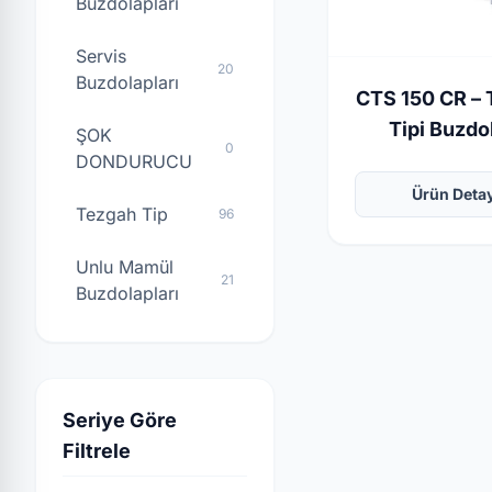
Buzdolapları
Servis
20
Buzdolapları
CTS 150 CR –
Tipi Buzdo
ŞOK
0
DONDURUCU
Ürün Deta
Tezgah Tip
96
Unlu Mamül
21
Buzdolapları
Seriye Göre
Filtrele