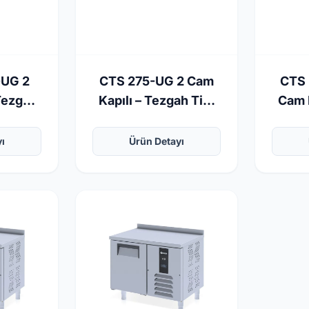
-UG 2
CTS 275-UG 2 Cam
CTS 
Tezgah
Kapılı – Tezgah Tipi
Cam 
labı
Buzdolabı
Ti
yı
Ürün Detayı