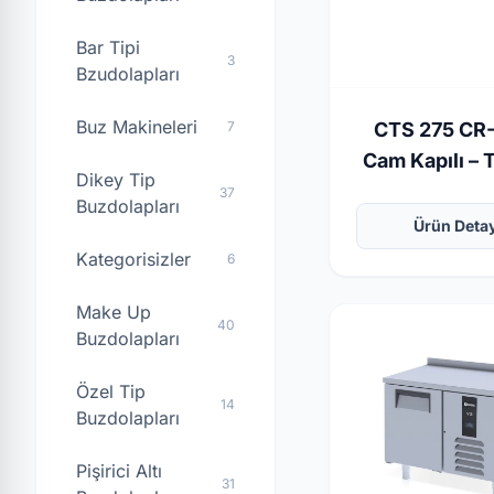
Bar Tipi
3
Bzudolapları
Buz Makineleri
7
CTS 275 CR
Cam Kapılı – 
Dikey Tip
Tipi Buzdo
37
Buzdolapları
Ürün Deta
Kategorisizler
6
Make Up
40
Buzdolapları
Özel Tip
14
Buzdolapları
Pişirici Altı
31